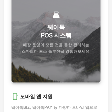
point_of_sale
더 알아보기
웨이톡
POS 시스템
웨이톡의 다양한 솔루션으로 비즈니스
효율성을 극대화하세요.
매장 운영의 모든 것을 통합 관리하는
스마트한 포스 솔루션을 경험해보세요.
솔루션 보기
phone_android
모바일 앱 지원
웨이톡BIZ, 웨이톡PAY 등 다양한 모바일 앱으로