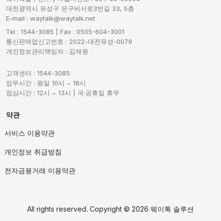
대전광역시 유성구 은구비서로3번길 33, 5층
E-mail : waytalk@waytalk.net
안드로이드 V5 이상에서 
*카드결제 연동 KOCES, KSNET, KIS 
단말기연동결제, 
Tel : 1544-3085 | Fax : 0505-604-3001
작동
IC리더기결제 가능합니다
통신판매업신고번호 : 2022-대전유성-0079
개인정보관리책임자 : 김재원
고객센터 : 1544-3085
프로그램 설치파일을 다운로드 받은 후,
업무시간 : 평일 10시 ~ 18시
점심시간 : 12시 ~ 13시 | 국·공휴일 휴무
회원가입한 아이디로 로그인 사용하시면됩니다.
사용방법은 프로그램상에 매뉴얼 참조바랍니다.
약관
갤럭시 다른 앱 위에 표시 설정 방법
기타문의는 홈페이지 상담창, 웨이톡상담 또는
서비스 이용약관
관리대리점 파트너사에 문의 주세요.
1.
갤럭시에서 설정 앱을 실행해주
개인정보 취급방침
세요.
전자금융거래 이용약관
2.
애플리케이션을 클릭합니다.
3.
우측 상단 점 3개 모양의 더보기 버튼을 누릅니다.
All rights reserved. Copyright ©
2026 웨이톡 솔루션