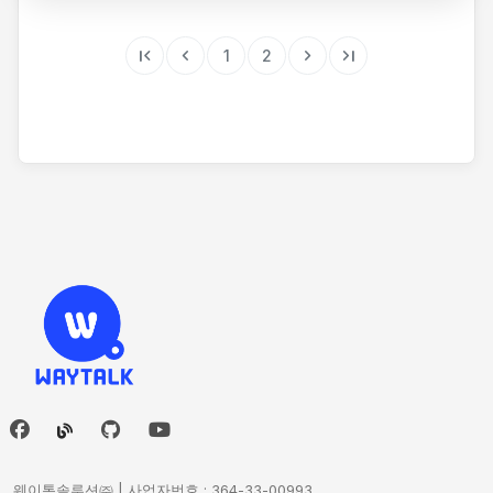
description
PCAnyPro_Install.exe
(5.8 MB)
사용
후불 .
선불 .
매장 .
포장 .
배달 .
도매 .발주 .고객관리 .
description
APP-POS.2.0.8.apk
예약관리 .회원권 .선불권 
.
(49 MB)
first_page
chevron_left
chevron_right
last_page
1
2
[윈도우 설치 파일]
description
씨트롤원격.exe
(1.8 MB)
주문중계 .
큐알오더 .키오스크 .KDS .대기시스템 .
description
KocesICAPP_v1131_250528.apk
웨이팅 .등 선택적사용가능
 [윈도우환경]용
(18.4 MB)
description
임시폴더_청소기.exe
(155 KB)
*원하시는 프로그램을 첫 라인에 두시면 시작시 
description
IpScanner.exe
(578.5 KB)
윈도우환경 윈도우7 이상에서 작동
그프로그램으로 시작됩니다. 
세팅 및 사용은 별도문의 바랍니다.
description
Wub_v1.8.zip
또는 관리 대리점에 문의하세요.
(1 MB)
웨이톡BIZ
업무CRM (회사.콜센터.사무실.전화발신표시.상담. 
[안드로이드 설치 파일]
등 
고객 및 업체관리 업종
)
description
MYCleaner.exe
(40 KB)
판매POS (외식.유통.도소매등 예약 대기 웨이팅 DID 
호출모드 
KIS PAY
[안드로이드환경]용
적용) 
description
DFDsordum.rar
(446.7 KB)
판매CRM (헤어, 미용, 피부, 네일, 등 예약.회원.담당자 
수신모드 
이용 
헤어.뷰티.미용 
업종)
[안드로이드환경]용
description
BANDIZIP-SETUP-KR.EXE
접수CRM (병의원.한의원.예약.차트.고객대기, 등 
(5.7 MB)
대기
접수 업종
)
업종에 맞는 CRM 및 기타기능을 선택적으로 
사용가능합니다.
웨이톡솔루션㈜ | 사업자번호 : 364-33-00993