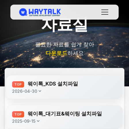
자료실
필요한 자료를 쉽게 찾아
다운로드
하세요
웨이톡_KDS 설치파일
TOP
keyboard_arrow_down
2026-04-30
description
웨이톡 KDS_2026.07.13.apk
(6.7 MB)
웨이톡_대기표&웨이팅 설치파일
TOP
keyboard_arrow_down
2025-09-15