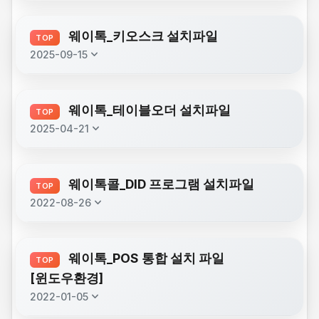
description
웨이톡 대기현황_20260325.apk
(5.6 MB)
웨이톡_키오스크 설치파일
TOP
description
웨이팅 대기표_20260729.apk
keyboard_arrow_down
(6.6 MB)
2025-09-15
웨이톡
description
웨이톡 대기표 (JY 전용)_20260729.apk
(6.6 MB)
description
(100.1 MB)
(윈도우)KIOSK_setup_240919.exe
웨이톡_테이블오더 설치파일
TOP
keyboard_arrow_down
2025-04-21
description
웨이톡테이블오더_250421.apk
(17.7 MB)
웨이톡콜_DID 프로그램 설치파일
TOP
keyboard_arrow_down
2022-08-26
description
구글TTS.apk
(51.9 MB)
웨이톡_POS 통합 설치 파일
TOP
description
CX파일탐색기.apk
(9.2 MB)
[윈도우환경]
keyboard_arrow_down
2022-01-05
description
웨이톡콜호출기_윈도우_241120.exe
(71.6 MB)