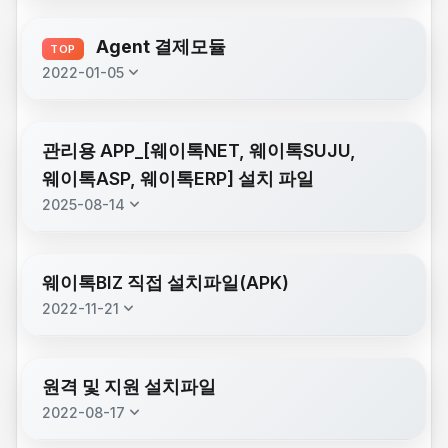
description
웨이톡POS_setup_2026.04.22.exe
(100.1 MB)
description
웨이톡콜자동실행_오버레이세팅방법.png
Agent 결제모듈
(1.9 MB)
TOP
description
웨이톡CRM_setup_2026.04.22.exe
keyboard_arrow_down
(100.1 MB)
2022-01-05
웨이톡콜호출기_안드로이드
description
(18.1 MB)
description
KisAgent_Setup_341.exe
description
_250401.apk
웨이톡KIOSK_setup_2026.04.23.exe
(24.1 MB)
(100.1 MB)
관리용 APP_[웨이톡NET, 웨이톡SUJU,
description
KocesICPosUp v1.0.0.2
nova-videoplayer.apk
(32.5 MB)
웨이톡ASP, 웨이톡ERP] 설치 파일
description
(205.6 KB)
(20220810).zip
keyboard_arrow_down
2025-08-14
< 윈도우 설치 프로그램 이며 회원가입 후 
웨이톡콜수신기_안드로이드
사용가능 >
description
(62.4 MB)
description
KCP_VCATSetup_(v1004)
_20260514.apk
웨이톡넷.apk
(41.6 MB)
description
(109.1 MB)
설치 url 
(211230).exe
웨이톡BIZ 직접 설치파일(APK)
: 
https://api.waytalk.co.kr/command/shareF
description
웨이톡 SUJU.apk
keyboard_arrow_down
(18.6 MB)
2022-11-21
ileView?post_id=57
description
Kovan VPOS.zip
(101.9 MB)
호출기(윈도우/안드로이드)가능
description
웨이톡Biz_241017.apk
description
웨이톡 ASP.apk
(33.9 MB)
(18.7 MB)
description
KSCAT_Setup_251117.msi
웨이톡POS는 
(다양한 기능을 선택적으로 사용가능한 SAAS 
(16.6 MB)
원격 및 지원 설치파일
수신기(안드로이드)가능
프로그램)
description
KisPay.apk
description
keyboard_arrow_down
웨이톡 ERP.apk
(80.8 MB)
2022-08-17
(17.4 MB)
description
NVCATSetup_5003_240930.exe
(6.7 MB)
단순 usb용 방식은 multimediaPayer /nova /vlc 다운로드 