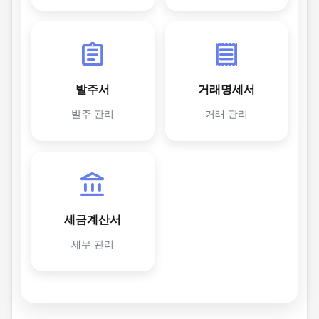
assignment
receipt
발주서
거래명세서
발주 관리
거래 관리
account_balance
세금계산서
세무 관리