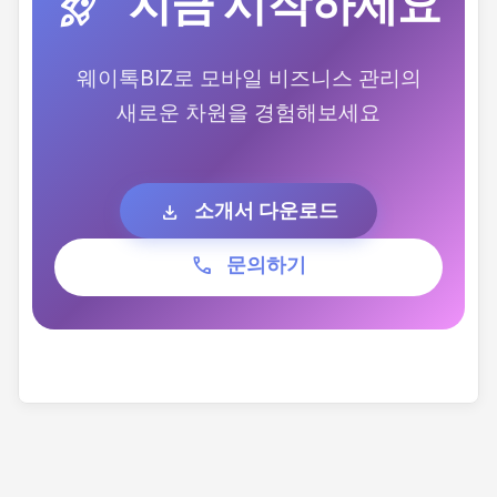
지금 시작하세요
rocket_launch
웨이톡BIZ로 모바일 비즈니스 관리의
새로운 차원을 경험해보세요
소개서 다운로드
download
phone
문의하기