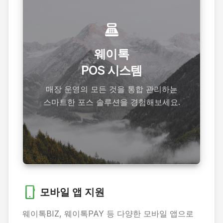
point_of_sale
더 알아보기
웨이톡
POS 시스템
웨이톡의 다양한 솔루션으로 비즈니스
효율성을 극대화하세요.
매장 운영의 모든 것을 통합 관리하는
스마트한 포스 솔루션을 경험해보세요.
솔루션 보기
phone_android
모바일 앱 지원
웨이톡BIZ, 웨이톡PAY 등 다양한 모바일 앱으로